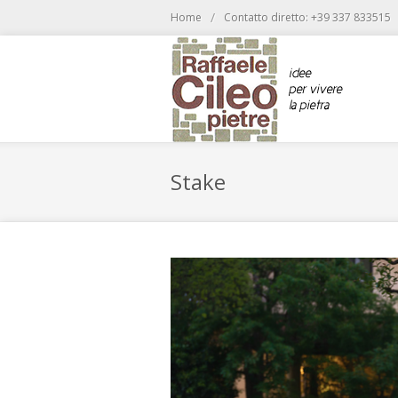
/
Home
Contatto diretto: +39 337 833515
Stake