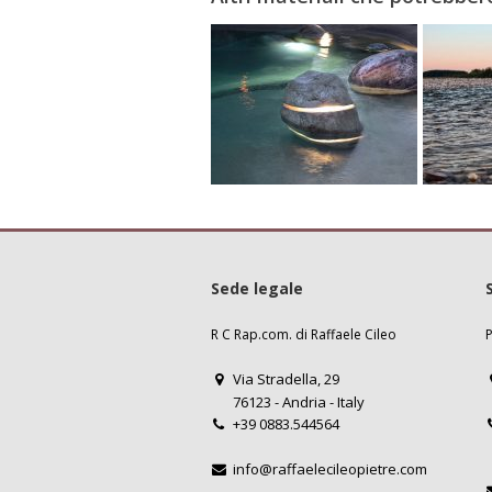
Sede legale
R C Rap.com. di Raffaele Cileo
P
Via Stradella, 29
76123 - Andria - Italy
+39 0883.544564
info@raffaelecileopietre.com