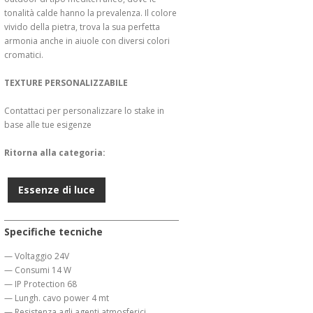
tonalità calde hanno la prevalenza. Il colore
vivido della pietra, trova la sua perfetta
armonia anche in aiuole con diversi colori
cromatici.
TEXTURE PERSONALIZZABILE
Contattaci per personalizzare lo stake in
base alle tue esigenze
Ritorna alla categoria:
Essenze di luce
Specifiche tecniche
— Voltaggio 24V
— Consumi 14 W
— IP Protection 68
— Lungh. cavo power 4 mt
— Resistenza agli agenti atmosferici