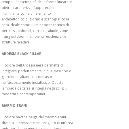
tempo. L’ essenzialità della forma lineare in
pietra, caratterizza l’apparecchio
illuminante come un elemento
architettonico di giorno e scenografico la
sera ideale come illuminazione tecnica di
percorsi pedonali, carrabili, aiuole, zone
living outdoor in ambienti residenziali e
strutture ricettive.
ARDESIA BLACK PILLAR
Il colore dell’Ardesia nera permette di
integrarsi perfettamente in qualsiasi tipo di
giardino esaltando il contrasto
nell’accostamento installativo. Questa
lampada da terra si integra negli stili più
moderni e contemporanei
MARMO TRANI
Il colore havana beige del marmo Trani
diventa interessante nel progetto di un’area
outdoor di tipo mediterraneo, dove le