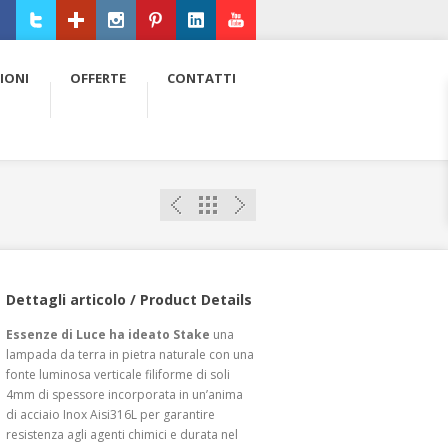
ebook
Twitter
Google+
Instagram
Pinterest
LinkedIn
Youtube
IONI
OFFERTE
CONTATTI
Dettagli articolo / Product Details
Essenze di Luce ha ideato Stake
una
lampada da terra in pietra naturale con una
fonte luminosa verticale filiforme di soli
4mm di spessore incorporata in un’anima
di acciaio Inox Aisi316L per garantire
resistenza agli agenti chimici e durata nel