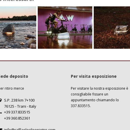
Sede deposito
Per visita esposizione
er ritiro merce
Per visitare la nostra esposizione è
consigliabile
fissare un
S.P. 238 km 7+100
appuntamento
chiamando lo
337.833515.
76125 - Trani - Italy
+39 337.833515
+39 360.852361
info@raffaelecileopietre.com