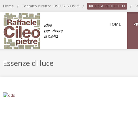
/
/
/
Home
Contatto diretto: +39 337 833515
RICERCA PRODOTTO
S
HOME
P
Essenze di luce