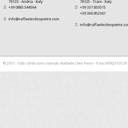
76123 - Andria - Italy
76125 - Trani - Italy
+39 0883.544564
+39 337.833515
+39 360.852361
info@raffaelecileopietre.com
info@raffaelecileopietre.c
© 2015 - Tutti i diritti sono riservati -Raffaele Cileo Pietre - P.Iva 04782710729
This is a demo store for testing purposes — no orders shall be fulfilled.
Rimuov