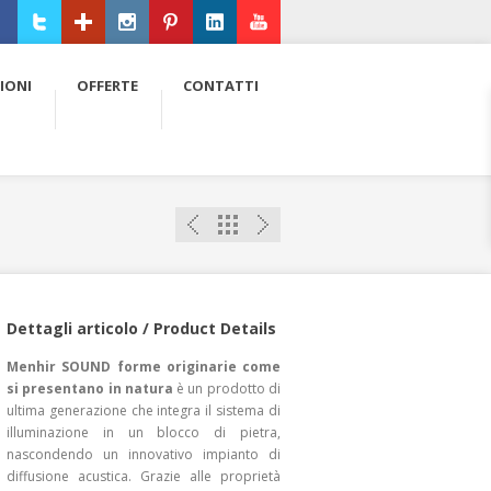
ebook
Twitter
Google+
Instagram
Pinterest
LinkedIn
Youtube
IONI
OFFERTE
CONTATTI
Dettagli articolo / Product Details
Menhir SOUND forme originarie come
si presentano in natura
è un prodotto di
ultima generazione che integra il sistema di
illuminazione in un blocco di pietra,
nascondendo un innovativo impianto di
diffusione acustica. Grazie alle proprietà