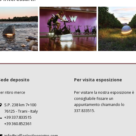
Sede deposito
Per visita esposizione
er ritiro merce
Per visitare la nostra esposizione è
consigliabile
fissare un
S.P. 238 km 7+100
appuntamento
chiamando lo
337.833515.
76125 - Trani - Italy
+39 337.833515
+39 360.852361
info@raffaelecileopietre.com