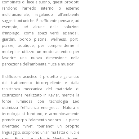
combinate di luce e suono, questi prodotti
rendono l’arredo interno o esterno
multifunzionale, regalando all’ambiente
suggestioni uniche. È sufficiente pensare, ad
esempio, ad alcune delle soluzioni
d’impiego, come spazi verdi aziendali,
giardini, bordo piscine, wellness, porti,
piazze, boutique, per comprenderne il
molteplice utilizzo: un modo autentico per
favorire una nuova dimensione nella
percezione dell’ambiente, “luce e musica”.
Il diffusore acustico è protetto e garantito
dal trattamento idrorepellente e dalla
resistenza meccanica del materiale di
costruzione realizzato in Kevlar, mentre la
fonte luminosa con tecnologia Led
ottimizza l’efficienza energetica. Natura e
tecnologia si fondono, e armoniosamente
prende corpo l’elemento sonoro. Le pietre
diventano ”vive”, “parlano” un proprio
linguaggio, scoprono un’anima fatta di luci e
suoni. Ecco allora che in Menhir Sound,