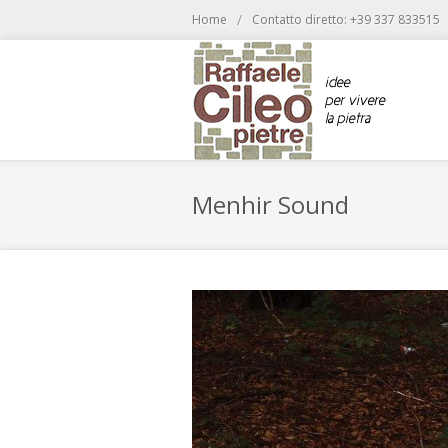
/
Home
Contatto diretto: +39 337 833515
Menhir Sound