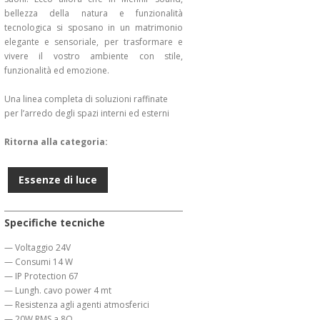
bellezza della natura e funzionalità
tecnologica si sposano in un matrimonio
elegante e sensoriale, per trasformare e
vivere il vostro ambiente con stile,
funzionalità ed emozione.
Una linea completa di soluzioni raffinate
per l’arredo degli spazi interni ed esterni
Ritorna alla categoria:
Essenze di luce
Specifiche tecniche
— Voltaggio 24V
— Consumi 14 W
— IP Protection 67
— Lungh. cavo power 4 mt
— Resistenza agli agenti atmosferici
— 20W RMS a 8Ω