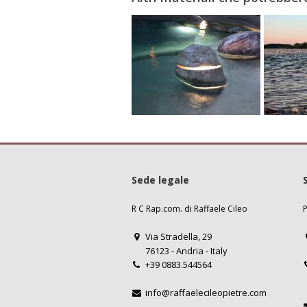
Sede legale
R C Rap.com. di Raffaele Cileo
P
Via Stradella, 29
76123 - Andria - Italy
+39 0883.544564
info@raffaelecileopietre.com