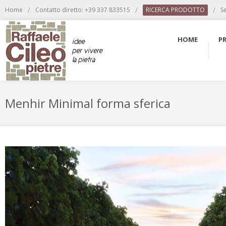
/
/
/
Home
Contatto diretto: +39 337 833515
RICERCA PRODOTTO
S
HOME
P
Menhir Minimal forma sferica