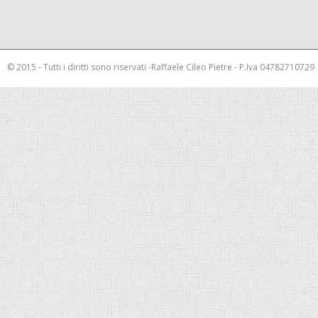
© 2015 - Tutti i diritti sono riservati -Raffaele Cileo Pietre - P.Iva 04782710729
This is a demo store for testing purposes — no orders shall be fulfilled.
Rimuov