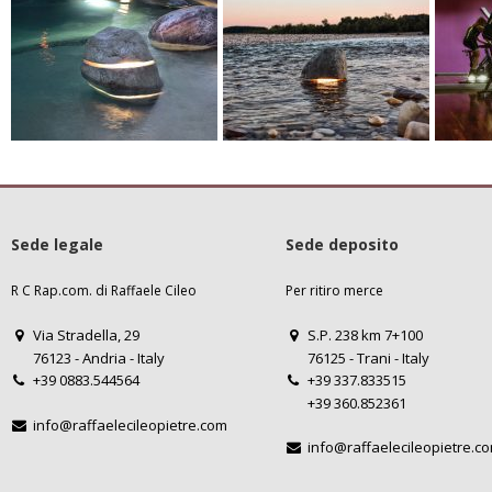
Sede legale
Sede deposito
R C Rap.com. di Raffaele Cileo
Per ritiro merce
Via Stradella, 29
S.P. 238 km 7+100
76123 - Andria - Italy
76125 - Trani - Italy
+39 0883.544564
+39 337.833515
+39 360.852361
info@raffaelecileopietre.com
info@raffaelecileopietre.c