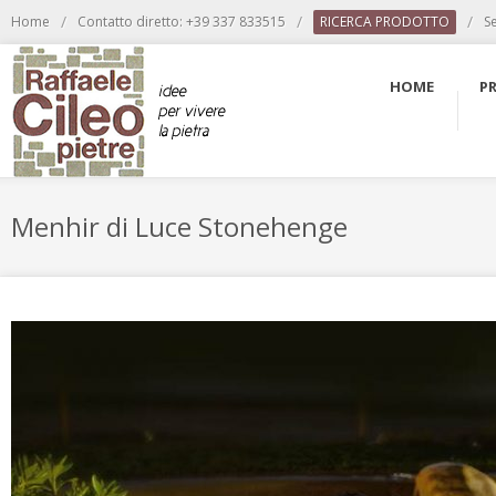
/
/
/
Home
Contatto diretto: +39 337 833515
RICERCA PRODOTTO
S
HOME
P
Menhir di Luce Stonehenge