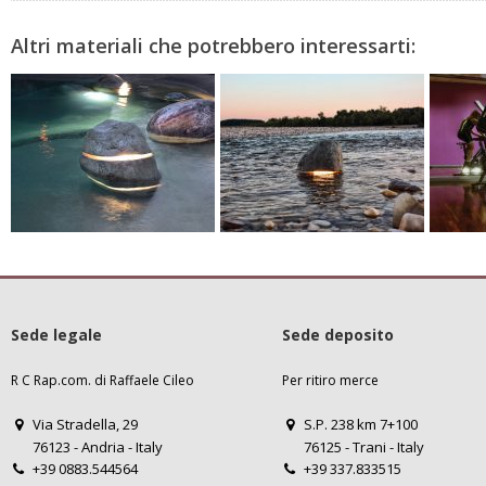
Sede legale
Sede deposito
R C Rap.com. di Raffaele Cileo
Per ritiro merce
Via Stradella, 29
S.P. 238 km 7+100
76123 - Andria - Italy
76125 - Trani - Italy
+39 0883.544564
+39 337.833515
+39 360.852361
info@raffaelecileopietre.com
info@raffaelecileopietre.c