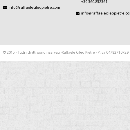
© 2015 - Tutti i diritti sono riservati -Raffaele Cileo Pietre - P.Iva 04782710729
This is a demo store for testing purposes — no orders shall be fulfilled.
Rimuov