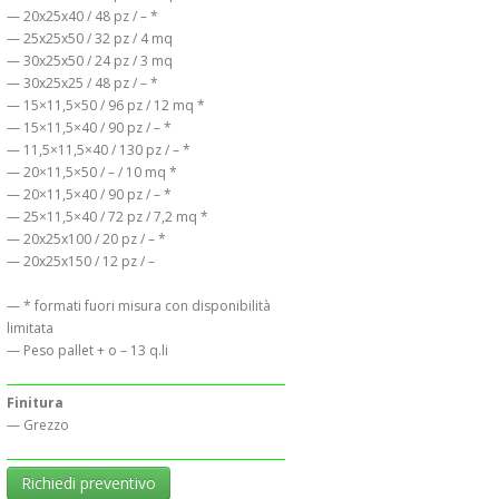
— 20x25x40 / 48 pz / – *
— 25x25x50 / 32 pz / 4 mq
— 30x25x50 / 24 pz / 3 mq
— 30x25x25 / 48 pz / – *
— 15×11,5×50 / 96 pz / 12 mq *
— 15×11,5×40 / 90 pz / – *
— 11,5×11,5×40 / 130 pz / – *
— 20×11,5×50 / – / 10 mq *
— 20×11,5×40 / 90 pz / – *
— 25×11,5×40 / 72 pz / 7,2 mq *
— 20x25x100 / 20 pz / – *
— 20x25x150 / 12 pz / –
— * formati fuori misura con disponibilità
limitata
— Peso pallet + o – 13 q.li
Finitura
— Grezzo
Richiedi preventivo