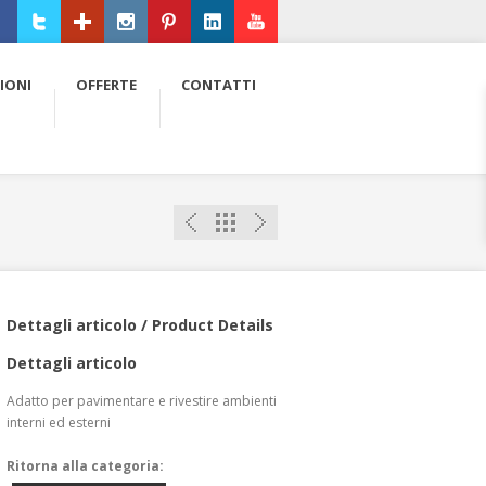
ebook
Twitter
Google+
Instagram
Pinterest
LinkedIn
Youtube
IONI
OFFERTE
CONTATTI
Dettagli articolo / Product Details
Dettagli articolo
Adatto per pavimentare e rivestire ambienti
interni ed esterni
Ritorna alla categoria: