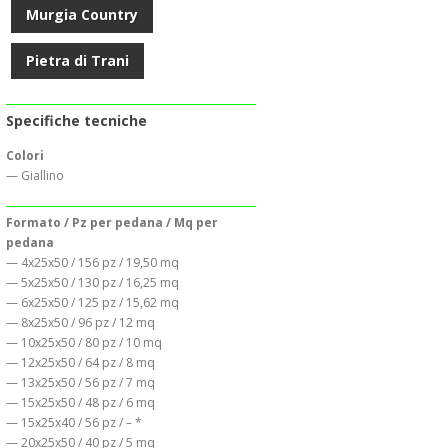
Murgia Country
Pietra di Trani
Specifiche tecniche
Colori
— Giallino
Formato / Pz per pedana / Mq per
pedana
— 4x25x50 / 156 pz / 19,50 mq
— 5x25x50 / 130 pz / 16,25 mq
— 6x25x50 / 125 pz / 15,62 mq
— 8x25x50 / 96 pz / 12 mq
— 10x25x50 / 80 pz / 10 mq
— 12x25x50 / 64 pz / 8 mq
— 13x25x50 / 56 pz / 7 mq
— 15x25x50 / 48 pz / 6 mq
— 15x25x40 / 56 pz / – *
— 20x25x50 / 40 pz / 5 mq