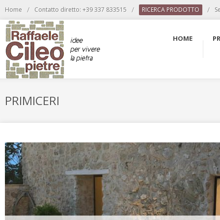
/
/
/
Home
Contatto diretto: +39 337 833515
RICERCA PRODOTTO
S
HOME
P
PRIMICERI