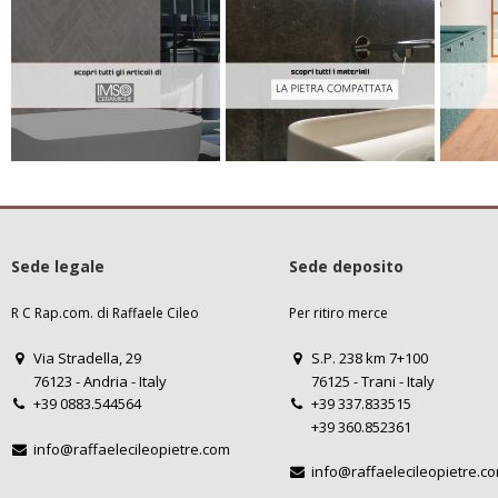
Sede legale
Sede deposito
R C Rap.com. di Raffaele Cileo
Per ritiro merce
Via Stradella, 29
S.P. 238 km 7+100
76123 - Andria - Italy
76125 - Trani - Italy
+39 0883.544564
+39 337.833515
+39 360.852361
info@raffaelecileopietre.com
info@raffaelecileopietre.c