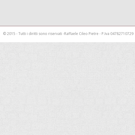
© 2015 - Tutti i diritti sono riservati -Raffaele Cileo Pietre - P.Iva 04782710729
This is a demo store for testing purposes — no orders shall be fulfilled.
Rimuov