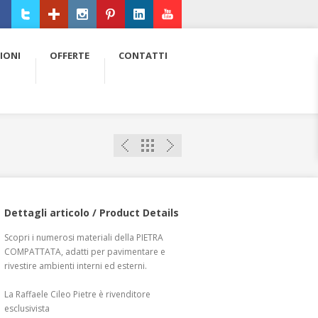
ebook
Twitter
Google+
Instagram
Pinterest
LinkedIn
Youtube
IONI
OFFERTE
CONTATTI
Dettagli articolo / Product Details
Scopri i numerosi materiali della PIETRA
COMPATTATA, adatti per pavimentare e
rivestire ambienti interni ed esterni.
La Raffaele Cileo Pietre è rivenditore
esclusivista