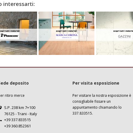
 interessarti:
Sede deposito
Per visita esposizione
er ritiro merce
Per visitare la nostra esposizione è
consigliabile
fissare un
S.P. 238 km 7+100
appuntamento
chiamando lo
337.833515.
76125 - Trani - Italy
+39 337.833515
+39 360.852361