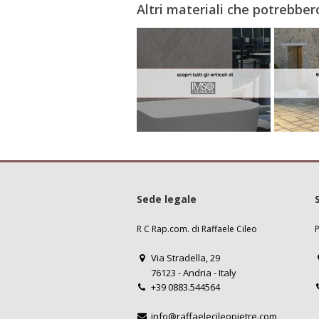
Altri materiali che potrebbero
Sede legale
R C Rap.com. di Raffaele Cileo
P
Via Stradella, 29
76123 - Andria - Italy
+39 0883.544564
info@raffaelecileopietre.com