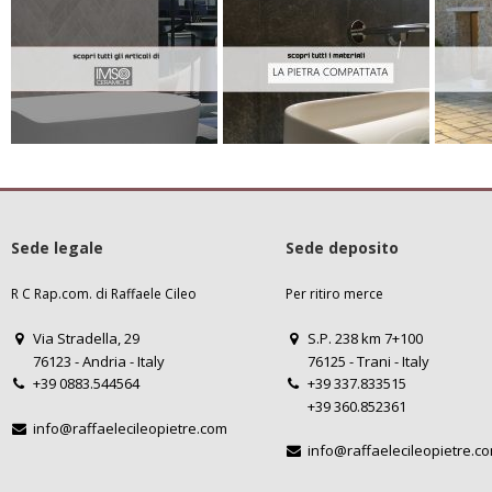
Sede legale
Sede deposito
R C Rap.com. di Raffaele Cileo
Per ritiro merce
Via Stradella, 29
S.P. 238 km 7+100
76123 - Andria - Italy
76125 - Trani - Italy
+39 0883.544564
+39 337.833515
+39 360.852361
info@raffaelecileopietre.com
info@raffaelecileopietre.c