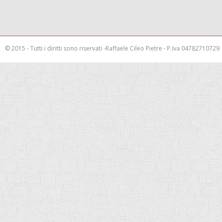
© 2015 - Tutti i diritti sono riservati -Raffaele Cileo Pietre - P.Iva 04782710729
This is a demo store for testing purposes — no orders shall be fulfilled.
Rimuov