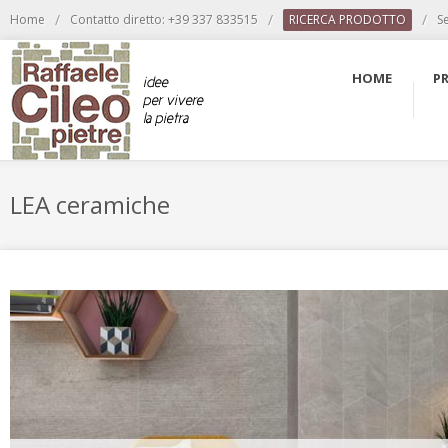
/
/
/
Home
Contatto diretto: +39 337 833515
RICERCA PRODOTTO
S
HOME
P
LEA ceramiche