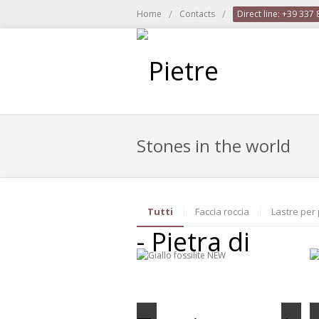
/
/
Home
Contacts
Direct line: +39 337
Stones in the world
Tutti
Faccia roccia
Lastre per 