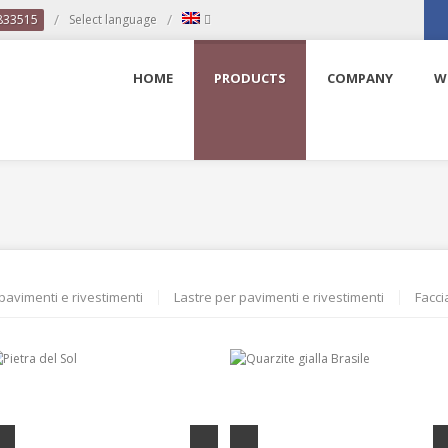
/
/
 833515
Select language
Fac
HOME
PRODUCTS
COMPANY
W
pavimenti e rivestimenti
Lastre per pavimenti e rivestimenti
Facci