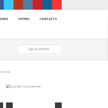
ebook
Twitter
Google+
Instagram
Pinterest
LinkedIn
Youtube
ORKS
OFFERS
CONTACTS
a roccia