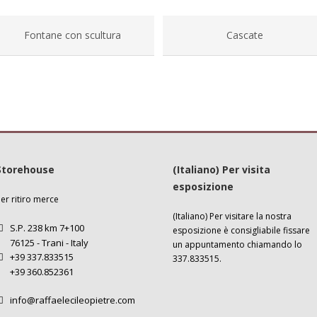
Fontane con scultura
Cascate
Storehouse
(Italiano) Per visita
esposizione
er ritiro merce
(Italiano) Per visitare la nostra
S.P. 238 km 7+100
esposizione è consigliabile
fissare
76125 - Trani - Italy
un appuntamento
chiamando lo
+39 337.833515
337.833515.
+39 360.852361
info@raffaelecileopietre.com