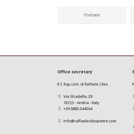
Fontane
Office secretary
R C Rap.com. di Raffaele Cileo
P
Via Stradella, 29
76123 - Andria - Italy
+39 0883.544564
info@raffaelecileopietre.com