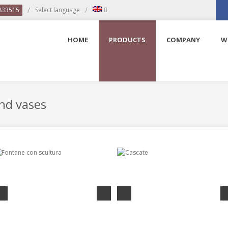
/
/
 833515
Select language
Fac
HOME
PRODUCTS
COMPANY
W
and vases