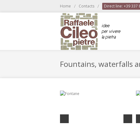
/
/
Home
Contacts
Direct line: +39 337
Fountains, waterfalls 