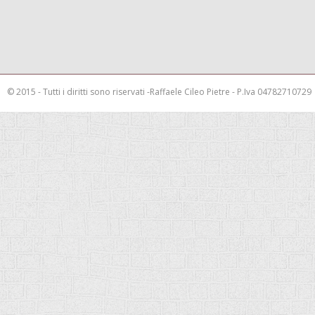
© 2015 - Tutti i diritti sono riservati -Raffaele Cileo Pietre - P.Iva 04782710729
This is a demo store for testing purposes — no orders shall be fulfilled.
Закры