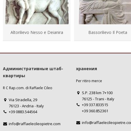
Altorilievo Nesso e Deianira
Bassorilievo Il Poeta
Административные штаб-
хранения
квартиры
Per ritiro merce
R C Rap.com. di Raffaele Cileo
S.P. 238 km 7+100
76125 - Trani - Italy
Via Stradella, 29
+39 337.833515
76123 - Andria - Italy
+39 360.852361
+39 0883.544564
info@raffaelecileopietre.c
info@raffaelecileopietre.com