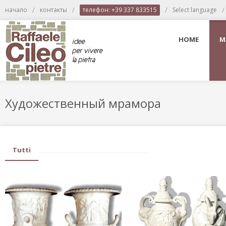
/
/
/
/
начало
контакты
телефон: +39 337 833515
Select language
HOME
M
Художественный мрамора
Tutti