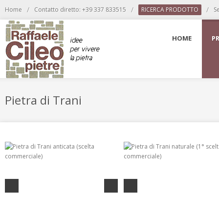
/
/
/
Home
Contatto diretto: +39 337 833515
RICERCA PRODOTTO
S
HOME
P
Pietra di Trani