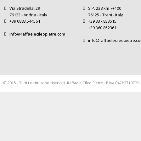
Via Stradella, 29
S.P. 238 km 7+100
76123 - Andria - Italy
76125 - Trani - Italy
+39 0883.544564
+39 337.833515
+39 360.852361
info@raffaelecileopietre.com
info@raffaelecileopietre.c
© 2015 - Tutti i diritti sono riservati -Raffaele Cileo Pietre - P.Iva 04782710729
This is a demo store for testing purposes — no orders shall be fulfilled.
Rimuov